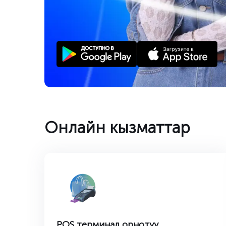
Онлайн кызматтар
POS терминал орнотуу