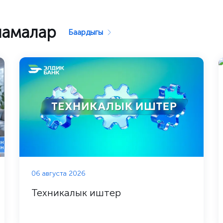
намалар
Баардыгы
06 августа 2026
Техникалык иштер