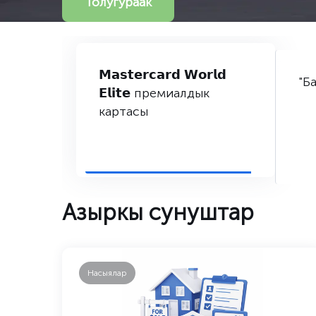
Толугураак
𝗠𝗮𝘀𝘁𝗲𝗿𝗰𝗮𝗿𝗱 𝗪𝗼𝗿𝗹𝗱
"Б
𝗘𝗹𝗶𝘁𝗲 премиалдык
картасы
Азыркы сунуштар
Насыялар