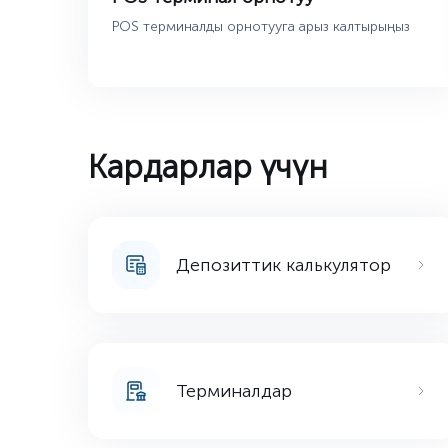
POS терминалды орнотууга арыз калтырыңыз
Кардарлар үчүн
Депозиттик калькулятор
Терминалдар