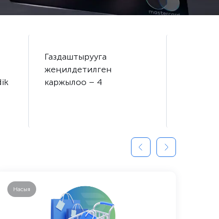
Газдаштырууга
Үйдөн ч
жеңилдетилген
алыңыз!
ik
каржылоо – 4
Насыя
Исл