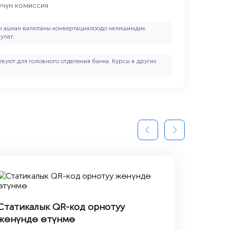
 үчүн комиссия
 ашкан валютаны конвертациялоодо келишимдик
улат.
твуют для головного отделения банка. Курсы в других
Статикалык QR-код орнотуу
жөнүндө өтүнмө