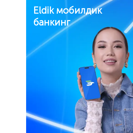
Eldik мобилдик
банкинг