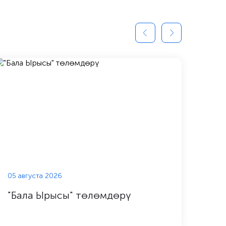
05 августа 2026
04 а
"Бала Ырысы" төлөмдөрү
Тех