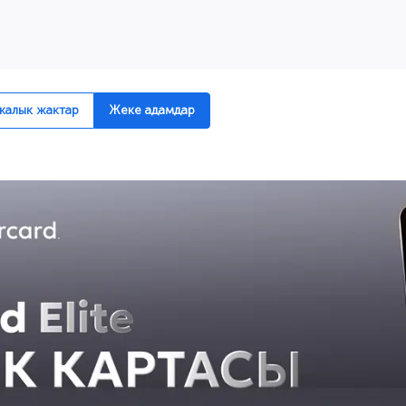
алык жактар
Жеке адамдар
ы банктык кызматтар