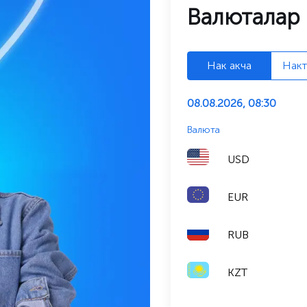
Валюталар 
Нак акча
Накт
08.08.2026, 08:30
Валюта
USD
EUR
RUB
KZT