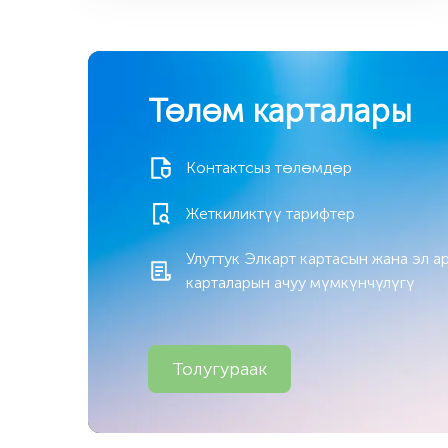
Төлөм карталары
Контактсыз төлөмдөр
Жеткиликтүү тарифтер
Улуттук Элкарт картасын жана эл ар
карталарын ачуу мүмкүнчүлүгү
Толугураак