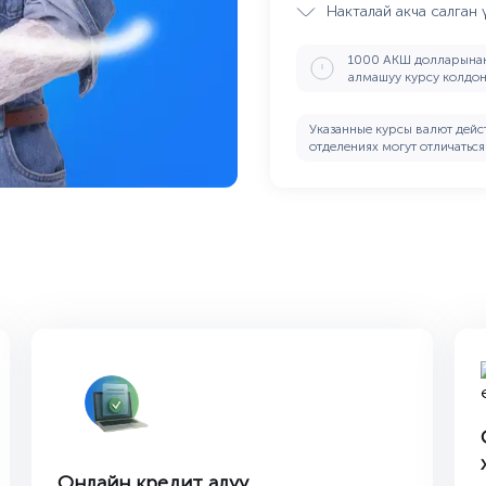
Накталай акча салган
1000 АКШ долларынан
алмашуу курсу колдон
Указанные курсы валют дейс
отделениях могут отличаться
Онлайн кредит алуу