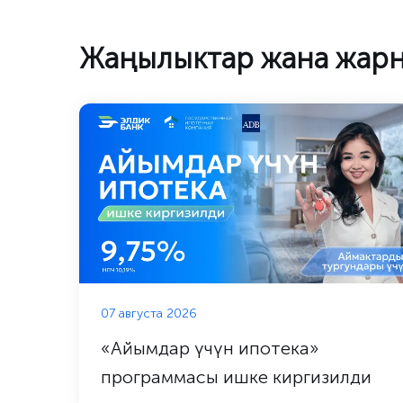
Жаңылыктар жана жар
07 августа 2026
«Айымдар үчүн ипотека»
программасы ишке киргизилди