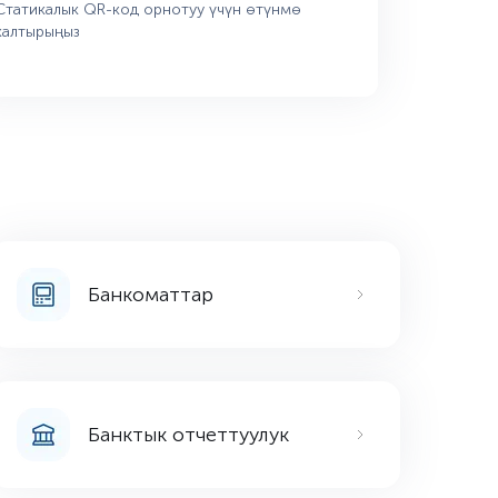
Статикалык QR-код орнотуу үчүн өтүнмө
калтырыңыз
Банкоматтар
Банктык отчеттуулук