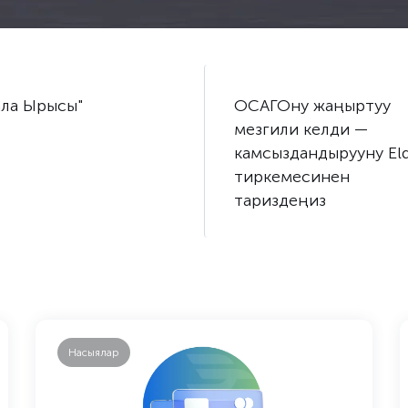
ала Ырысы"
ОСАГОну жаңыртуу
мезгили келди —
камсыздандырууну Eld
тиркемесинен
тариздеңиз
Насыялар