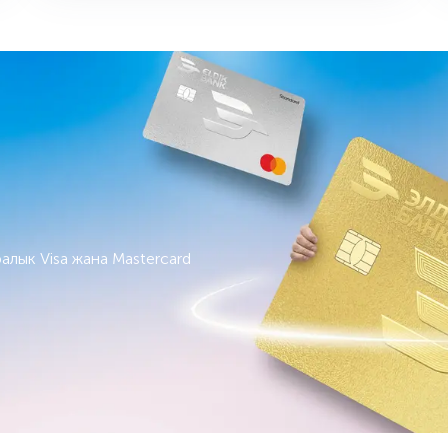
алык Visa жана Mastercard