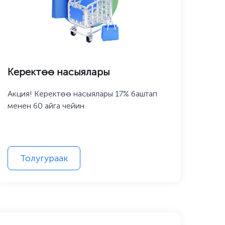
Керектөө насыялары
Исл
Акция! Керектөө насыялары 17% баштап
«Элд
менен 60 айга чейин
акци
Толугураак